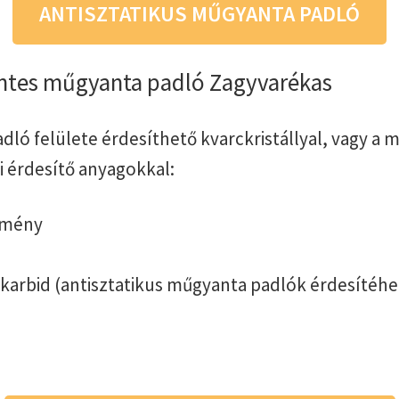
ANTISZTATIKUS MŰGYANTA PADLÓ
tes műgyanta padló Zagyvarékas
dló felülete érdesíthető kvarckristállyal, vagy a
i érdesítő anyagokkal:
emény
-karbid (antisztatikus műgyanta padlók érdesítéhe