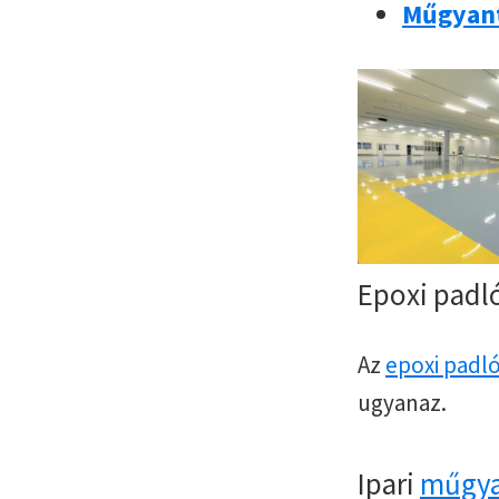
Műgyant
Epoxi padl
Az
epoxi padl
ugyanaz.
Ipari
műgya