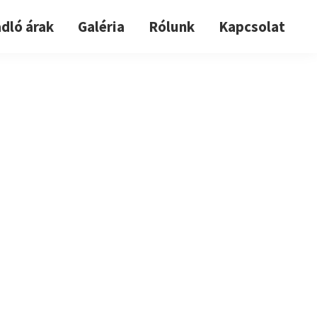
dló árak
Galéria
Rólunk
Kapcsolat