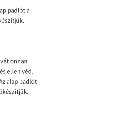
ap padlót a
készítjük.
nevét onnan
és ellen véd.
Az alap padlót
őkészítjük.