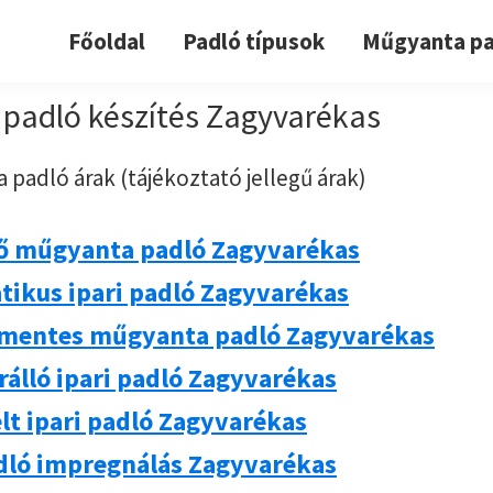
Főoldal
Padló típusok
Műgyanta pa
padló készítés Zagyvarékas
 padló árak (tájékoztató jellegű árak)
ő műgyanta padló Zagyvarékas
atikus ipari padló Zagyvarékas
mentes műgyanta padló Zagyvarékas
rálló ipari padló Zagyvarékas
lt ipari padló Zagyvarékas
adló impregnálás Zagyvarékas