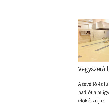
Vegyszerál
A saválló és l
padlót a műgya
előkészítjük.