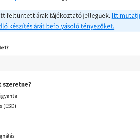
itt feltüntett árak tájékoztató jellegűek.
Itt mutatj
ló készítés árát befolyásoló tényezőket.
let?
t szeretne?
űgyanta
s (ESD)
ó
gnálás