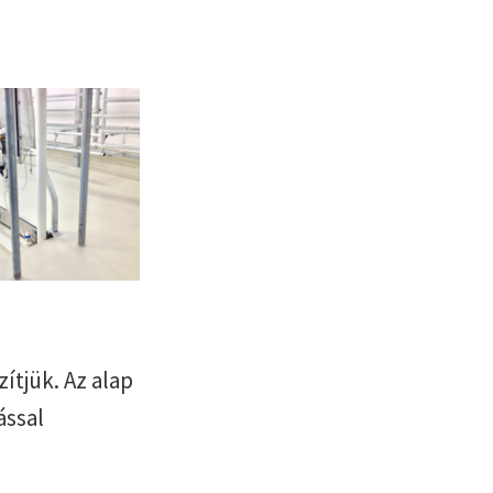
ítjük. Az alap
ással