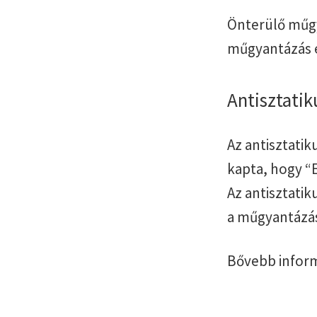
Önterülő műgy
műgyantázás el
Antisztati
Az antisztati
kapta, hogy “E
Az antisztati
a műgyantázás 
Bővebb inform