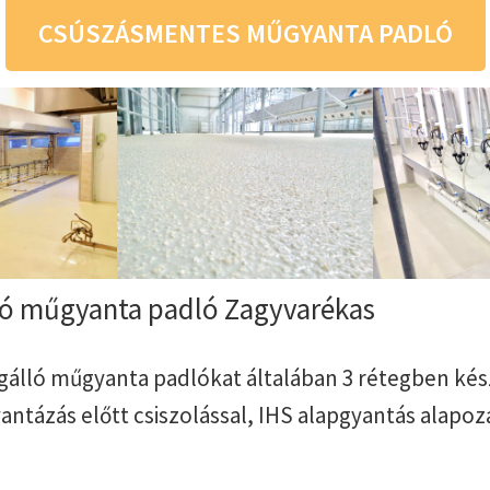
CSÚSZÁSMENTES MŰGYANTA PADLÓ
ló műgyanta padló Zagyvarékas
úgálló műgyanta padlókat általában 3 rétegben kész
ntázás előtt csiszolással, IHS alapgyantás alapoz