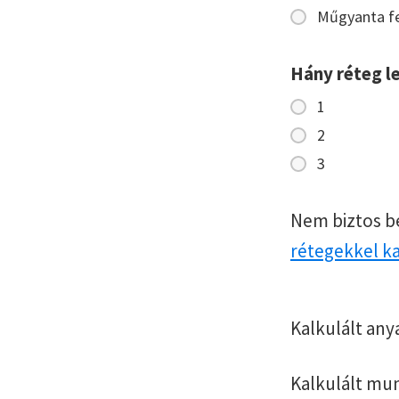
Műgyanta fe
Hány réteg l
1
2
3
Nem biztos b
rétegekkel k
Kalkulált any
Kalkulált mu