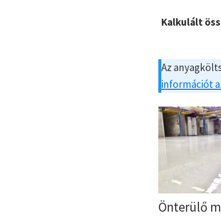
Kalkulált ös
Az anyagkölts
információt 
Önterülő m