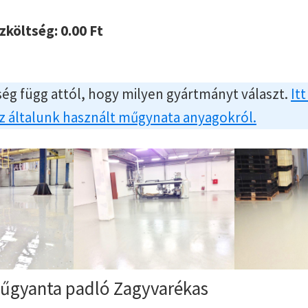
szköltség:
0.00
Ft
ég függ attól, hogy milyen gyártmányt választ.
Itt
az általunk használt műgynata anyagokról.
űgyanta padló Zagyvarékas