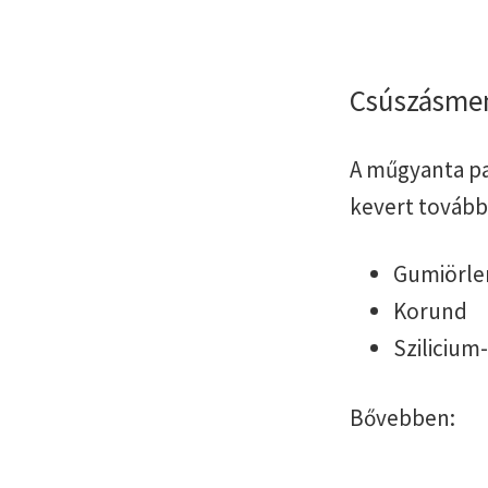
Csúszásmen
A műgyanta pa
kevert tovább
Gumiörl
Korund
Szilicium
Bővebben: