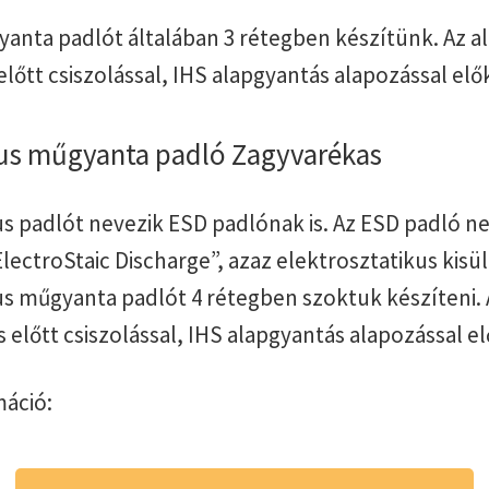
anta padlót általában 3 rétegben készítünk. Az al
őtt csiszolással, IHS alapgyantás alapozással elő
kus műgyanta padló Zagyvarékas
kus padlót nevezik ESD padlónak is. Az ESD padló 
lectroStaic Discharge”, azaz elektrosztatikus kisül
kus műgyanta padlót 4 rétegben szoktuk készíteni. 
előtt csiszolással, IHS alapgyantás alapozással el
áció: