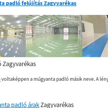
a padló felújítás Zagyvarékas
ó Zagyvarékas
ó
voltaképpen a műgyanta padló másik neve. A lén
nta padló árak
Zagyvarékas