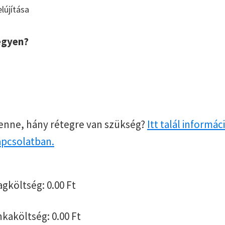
lújítása
egyen?
enne, hány rétegre van szükség?
Itt talál informác
apcsolatban.
agköltség:
0.00
Ft
nkaköltség:
0.00
Ft