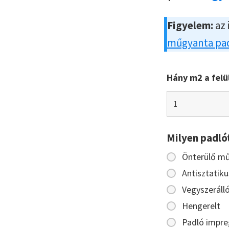
Figyelem:
az 
műgyanta pad
Hány m2 a felü
Milyen padló
Önterülő m
Antisztatiku
Vegyszeráll
Hengerelt
Padló impre