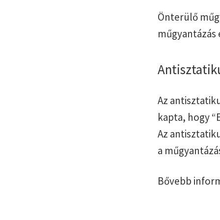
Önterülő műgy
műgyantázás el
Antisztati
Az antisztati
kapta, hogy “E
Az antisztati
a műgyantázás 
Bővebb inform