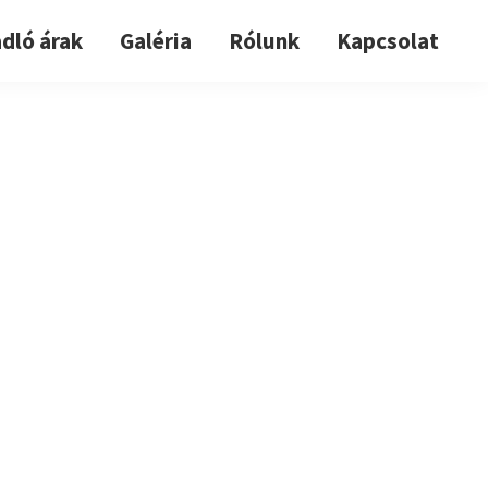
dló árak
Galéria
Rólunk
Kapcsolat