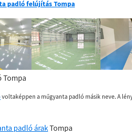
a padló felújítás Tompa
ló Tompa
ó
voltaképpen a műgyanta padló másik neve. A lén
nta padló árak
Tompa