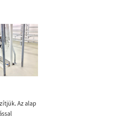
ítjük. Az alap
ással