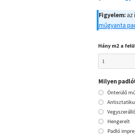
Figyelem:
az 
műgyanta pad
Hány m2 a felü
Milyen padló
Önterülő m
Antisztatiku
Vegyszeráll
Hengerelt
Padló impre