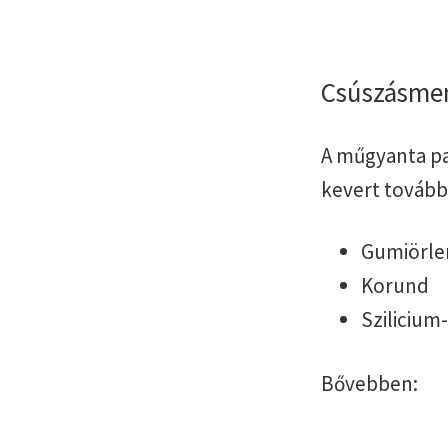
Csúszásme
A műgyanta pa
kevert tovább
Gumiörl
Korund
Szilicium
Bővebben: