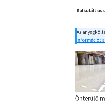
Kalkulált ös
Az anyagkölts
információt 
Önterülő 