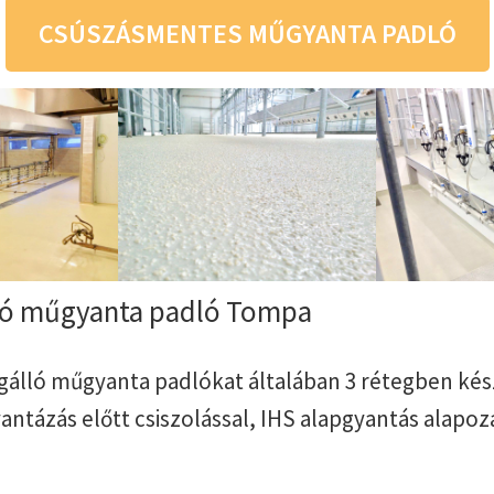
CSÚSZÁSMENTES MŰGYANTA PADLÓ
ló műgyanta padló Tompa
úgálló műgyanta padlókat általában 3 rétegben kész
ntázás előtt csiszolással, IHS alapgyantás alapoz