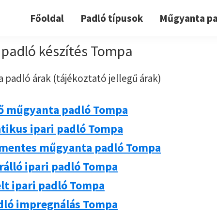
Főoldal
Padló típusok
Műgyanta pa
padló készítés Tompa
 padló árak (tájékoztató jellegű árak)
ő műgyanta padló Tompa
atikus ipari padló Tompa
mentes műgyanta padló Tompa
rálló ipari padló Tompa
lt ipari padló Tompa
adló impregnálás Tompa