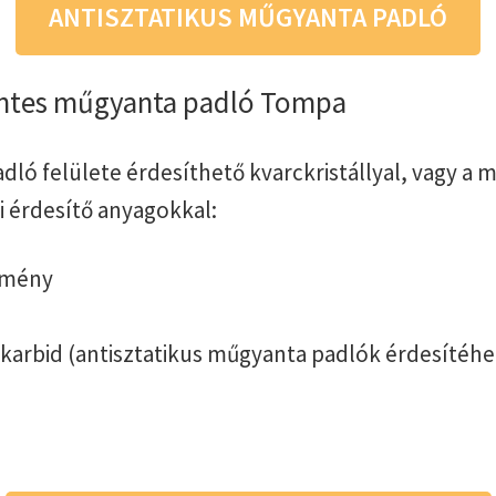
ANTISZTATIKUS MŰGYANTA PADLÓ
ntes műgyanta padló Tompa
dló felülete érdesíthető kvarckristállyal, vagy a
i érdesítő anyagokkal:
emény
-karbid (antisztatikus műgyanta padlók érdesítéhe