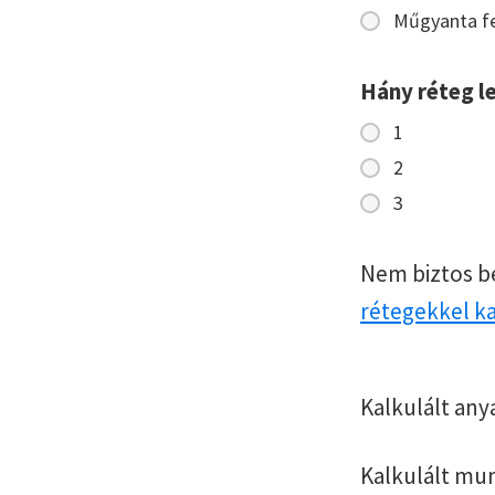
Műgyanta fe
Hány réteg l
1
2
3
Nem biztos b
rétegekkel k
Kalkulált any
Kalkulált mu