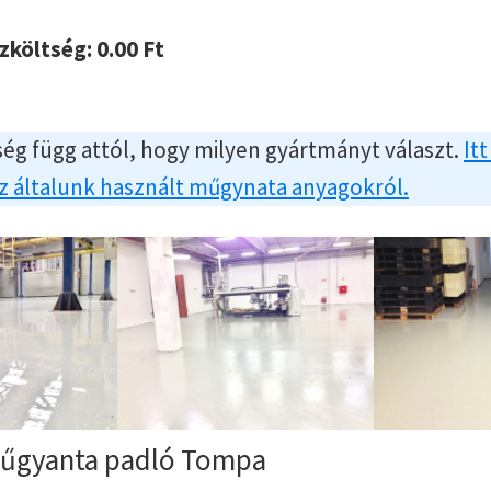
szköltség:
0.00
Ft
ég függ attól, hogy milyen gyártmányt választ.
Itt
az általunk használt műgynata anyagokról.
műgyanta padló Tompa