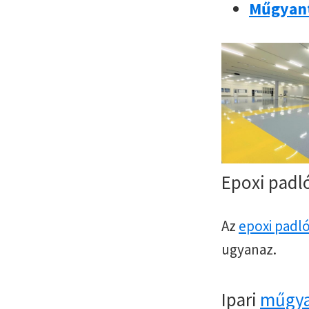
Műgyant
Epoxi pad
Az
epoxi padl
ugyanaz.
Ipari
műgya