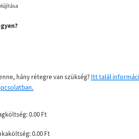
lújítása
egyen?
enne, hány rétegre van szükség?
Itt talál informác
apcsolatban.
agköltség:
0.00
Ft
nkaköltség:
0.00
Ft