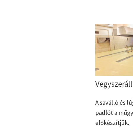
Vegyszerál
A saválló és l
padlót a műgya
előkészítjük.