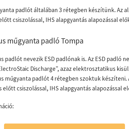
anta padlót általában 3 rétegben készítünk. Az al
őtt csiszolással, IHS alapgyantás alapozással elő
kus műgyanta padló Tompa
kus padlót nevezik ESD padlónak is. Az ESD padló 
lectroStaic Discharge”, azaz elektrosztatikus kisül
kus műgyanta padlót 4 rétegben szoktuk készíteni. 
előtt csiszolással, IHS alapgyantás alapozással el
áció: