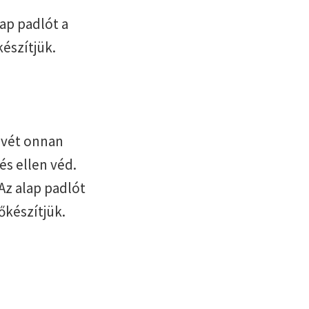
ap padlót a
készítjük.
nevét onnan
és ellen véd.
Az alap padlót
őkészítjük.