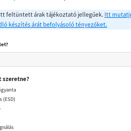
itt feltüntett árak tájékoztató jellegűek.
Itt mutatj
ló készítés árát befolyásoló tényezőket.
let?
t szeretne?
űgyanta
s (ESD)
ó
gnálás