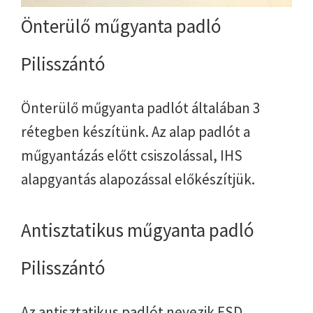
Önterülő műgyanta padló
Pilisszántó
Önterülő műgyanta padlót általában 3
rétegben készítünk. Az alap padlót a
műgyantázás előtt csiszolással, IHS
alapgyantás alapozással előkészítjük.
Antisztatikus műgyanta padló
Pilisszántó
Az antisztatikus padlót nevezik ESD