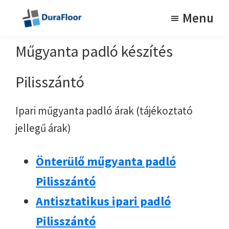
Skip
Skip
Menu
to
to
Tartós
DuraFloor
műgyanta
main
footer
Műgyanta padló készítés
padlók
content
Pilisszántó
Ipari műgyanta padló árak (tájékoztató
jellegű árak)
Önterülő műgyanta padló
Pilisszántó
Antisztatikus ipari padló
Pilisszántó