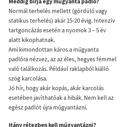
Meddig bírja egy műgyanta padló?
Normál terhelés mellett (gördülő vagy
statikus terhelés) akár 15-20 évig. Intenzív
tartgoncázás esetén a nyomok 3 – 5 év
alatt kikophatnak.
Ami kimondottan káros a műgyanta
padlóra nézvez, az az éles, hegyes fémmel
való találkozás. Például raklapból kiálló
szög karcolása.
Jó hír, hogy akár kopás, akár karcolás
esetében javíthatóak a hibák. Nem kell az
egész padlót újra műgyantázni.
Hány rétegben kell műgyantázni?