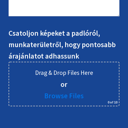
Csatoljon képeket a padlóról,
munkaterületről, hogy pontosabb
árajánlatot adhassunk
Drag & Drop Files Here
or
Browse Files
0
of 10