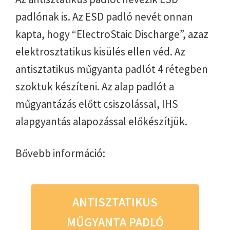
padlónak is. Az ESD padló nevét onnan
kapta, hogy “ElectroStaic Discharge”, azaz
elektrosztatikus kisülés ellen véd. Az
antisztatikus műgyanta padlót 4 rétegben
szoktuk készíteni. Az alap padlót a
műgyantázás előtt csiszolással, IHS
alapgyantás alapozással előkészítjük.
Bővebb információ:
ANTISZTATIKUS
MŰGYANTA PADLÓ