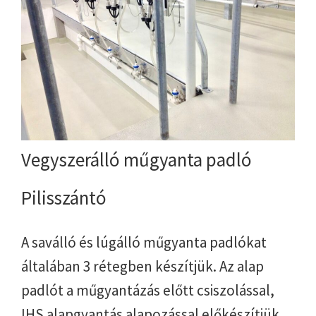
Vegyszerálló műgyanta padló
Pilisszántó
A saválló és lúgálló műgyanta padlókat
általában 3 rétegben készítjük. Az alap
padlót a műgyantázás előtt csiszolással,
IHS alapgyantás alapozással előkészítjük.