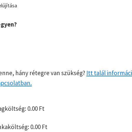
lújítása
egyen?
enne, hány rétegre van szükség?
Itt talál informác
apcsolatban.
agköltség:
0.00
Ft
nkaköltség:
0.00
Ft