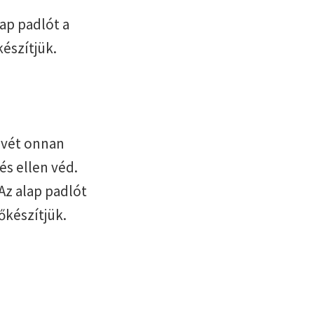
ap padlót a
készítjük.
nevét onnan
és ellen véd.
Az alap padlót
őkészítjük.