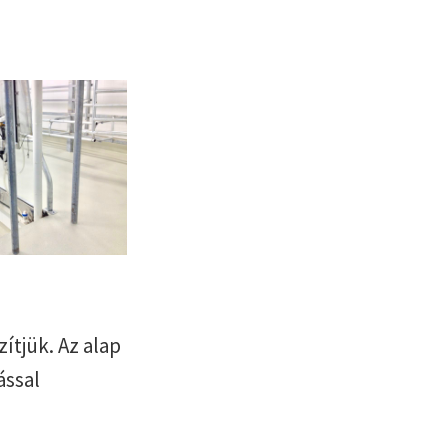
ítjük. Az alap
ással