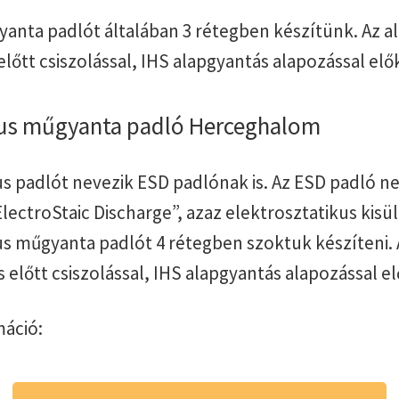
anta padlót általában 3 rétegben készítünk. Az al
őtt csiszolással, IHS alapgyantás alapozással elő
kus műgyanta padló Herceghalom
kus padlót nevezik ESD padlónak is. Az ESD padló 
lectroStaic Discharge”, azaz elektrosztatikus kisül
kus műgyanta padlót 4 rétegben szoktuk készíteni. 
előtt csiszolással, IHS alapgyantás alapozással el
áció: