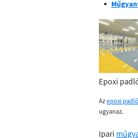
Műgyant
Epoxi padl
Az
epoxi padl
ugyanaz.
Ipari
műgya