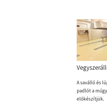
Vegyszerál
A saválló és l
padlót a műgya
előkészítjük.