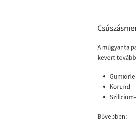
Csúszásme
A műgyanta pa
kevert tovább
Gumiörl
Korund
Szilicium
Bővebben: