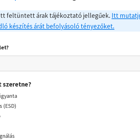
itt feltüntett árak tájékoztató jellegűek.
Itt mutatj
ló készítés árát befolyásoló tényezőket.
let?
t szeretne?
űgyanta
s (ESD)
ó
gnálás