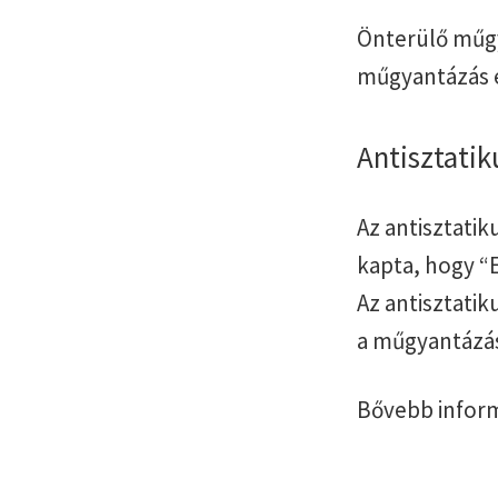
Önterülő műgy
műgyantázás el
Antisztati
Az antisztati
kapta, hogy “E
Az antisztati
a műgyantázás 
Bővebb inform