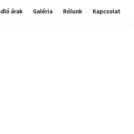
dló árak
Galéria
Rólunk
Kapcsolat