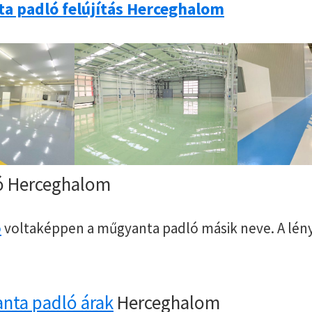
a padló felújítás Herceghalom
ó Herceghalom
ó
voltaképpen a műgyanta padló másik neve. A lén
nta padló árak
Herceghalom