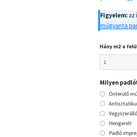
Figyelem:
az 
műgyanta pad
Hány m2 a felü
Milyen padló
Önterülő m
Antisztatiku
Vegyszeráll
Hengerelt
Padló impre