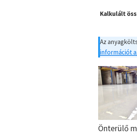
Kalkulált ös
Az anyagkölts
információt 
Önterülő m