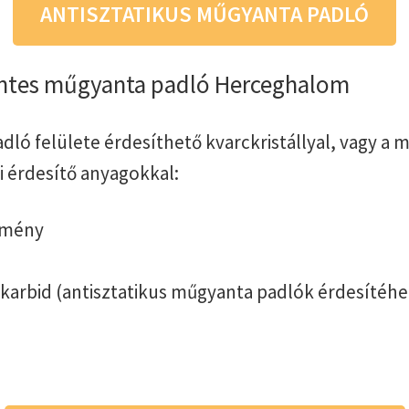
ANTISZTATIKUS MŰGYANTA PADLÓ
ntes műgyanta padló Herceghalom
dló felülete érdesíthető kvarckristállyal, vagy a
i érdesítő anyagokkal:
emény
-karbid (antisztatikus műgyanta padlók érdesítéhe