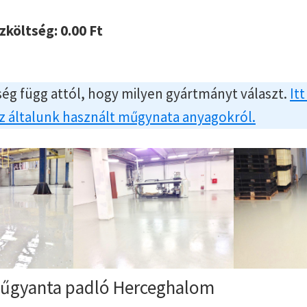
szköltség:
0.00
Ft
ég függ attól, hogy milyen gyártmányt választ.
Itt
az általunk használt műgynata anyagokról.
űgyanta padló Herceghalom