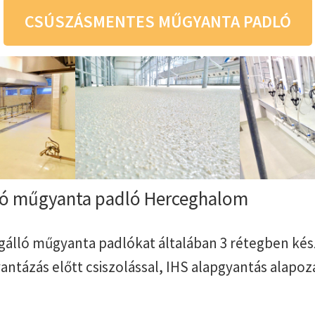
CSÚSZÁSMENTES MŰGYANTA PADLÓ
ló műgyanta padló Herceghalom
úgálló műgyanta padlókat általában 3 rétegben kész
ntázás előtt csiszolással, IHS alapgyantás alapoz