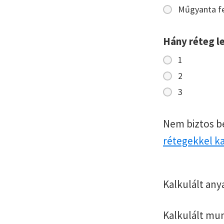
Műgyanta fe
Hány réteg l
1
2
3
Nem biztos b
rétegekkel k
Kalkulált any
Kalkulált mu