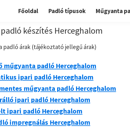
Főoldal
Padló típusok
Műgyanta pa
padló készítés Herceghalom
 padló árak (tájékoztató jellegű árak)
ő műgyanta padló Herceghalom
atikus ipari padló Herceghalom
mentes műgyanta padló Herceghalom
rálló ipari padló Herceghalom
lt ipari padló Herceghalom
adló impregnálás Herceghalom