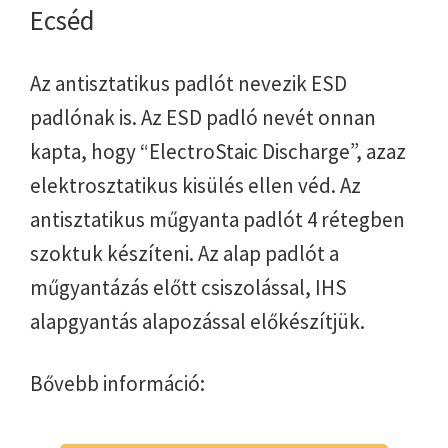
Ecséd
Az antisztatikus padlót nevezik ESD
padlónak is. Az ESD padló nevét onnan
kapta, hogy “ElectroStaic Discharge”, azaz
elektrosztatikus kisülés ellen véd. Az
antisztatikus műgyanta padlót 4 rétegben
szoktuk készíteni. Az alap padlót a
műgyantázás előtt csiszolással, IHS
alapgyantás alapozással előkészítjük.
Bővebb információ: