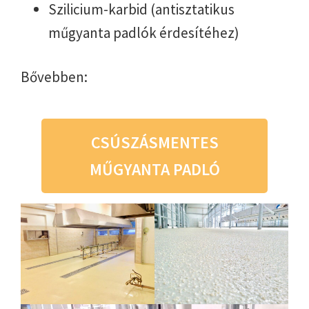
Szilicium-karbid (antisztatikus
műgyanta padlók érdesítéhez)
Bővebben:
CSÚSZÁSMENTES
MŰGYANTA PADLÓ