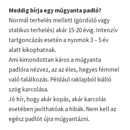
Meddig bírja egy műgyanta padló?
Normál terhelés mellett (gördülő vagy
statikus terhelés) akár 15-20 évig. Intenzív
tartgoncázás esetén a nyomok 3 – 5 év
alatt kikophatnak.
Ami kimondottan káros a műgyanta
padlóra nézvez, az az éles, hegyes fémmel
való találkozás. Például raklapból kiálló
szög karcolása.
Jó hír, hogy akár kopás, akár karcolás
esetében javíthatóak a hibák. Nem kell az
egész padlót újra műgyantázni.