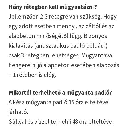
Hány rétegben kell műgyantázni?
Jellemzően 2-3 rétegre van szükség. Hogy
egy adott esetben mennyi, az céltól és az
alapbeton minőségétől függ. Bizonyos
kialakítás (antisztatikus padló például)
csak 3 rétegben lehetséges. Műgyantával
hengerelni jó alapbeton esetében alapozás
+ 1 réteben is elég.
Mikortól terhelhető a műgyanta padló?
A kész műgyanta padló 15 óra elteltével
járható.
Súllyal és vízzel terhelni 48 óra elteltével