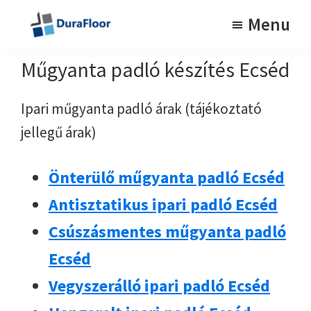
Skip
Skip
Menu
to
to
Tartós
DuraFloor
műgyanta
main
footer
Műgyanta padló készítés Ecséd
padlók
content
Ipari műgyanta padló árak (tájékoztató
jellegű árak)
Önterülő műgyanta padló Ecséd
Antisztatikus ipari padló Ecséd
Csúszásmentes műgyanta padló
Ecséd
Vegyszerálló ipari padló Ecséd