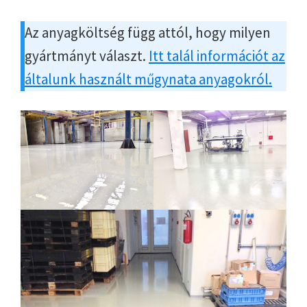
Az anyagköltség függ attól, hogy milyen
gyártmányt választ.
Itt talál információt az
általunk használt műgynata anyagokról.