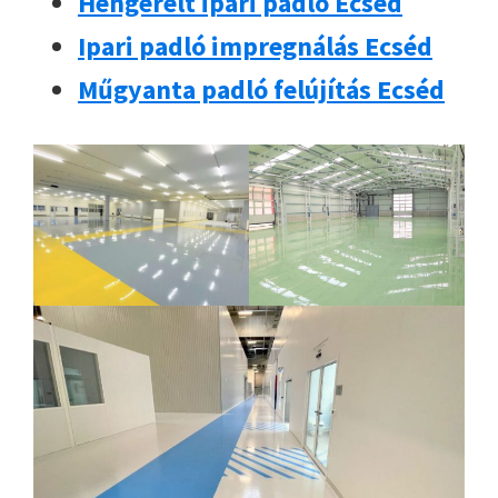
Hengerelt ipari padló Ecséd
Ipari padló impregnálás Ecséd
Műgyanta padló felújítás Ecséd