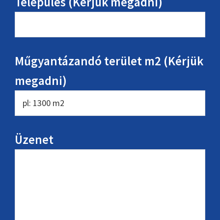
Település (Kérjük megadni)
Műgyantázandó terület m2 (Kérjük
megadni)
Üzenet