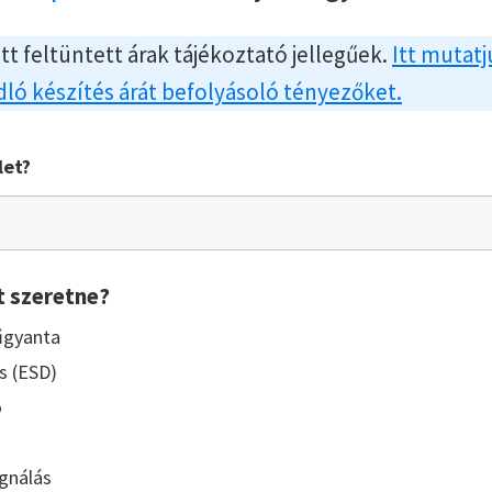
itt feltüntett árak tájékoztató jellegűek.
Itt mutatj
ló készítés árát befolyásoló tényezőket.
let?
t szeretne?
űgyanta
s (ESD)
ó
gnálás