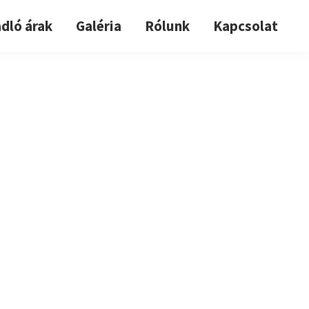
dló árak
Galéria
Rólunk
Kapcsolat