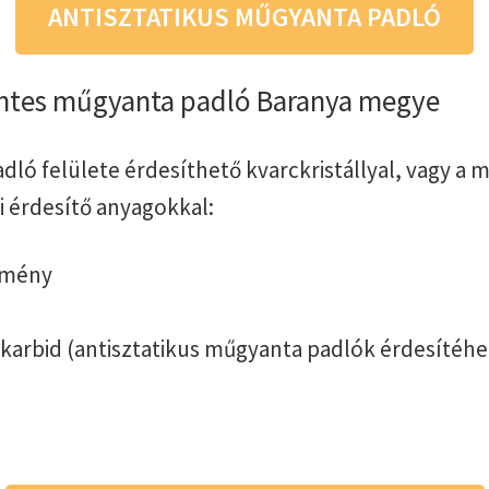
ANTISZTATIKUS MŰGYANTA PADLÓ
tes műgyanta padló Baranya megye
dló felülete érdesíthető kvarckristállyal, vagy a
i érdesítő anyagokkal:
emény
-karbid (antisztatikus műgyanta padlók érdesítéhe