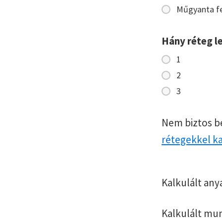
Műgyanta fe
Hány réteg l
1
2
3
Nem biztos b
rétegekkel k
Kalkulált any
Kalkulált mu