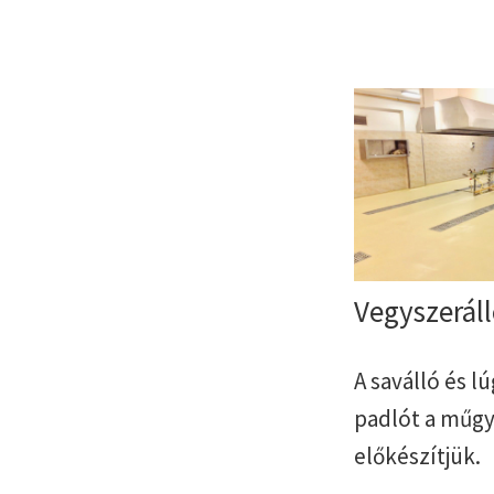
Vegyszerál
A saválló és l
padlót a műgya
előkészítjük.