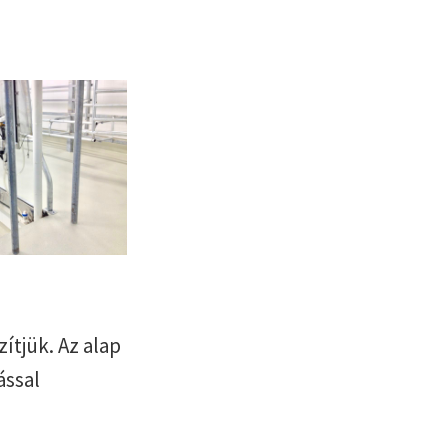
ítjük. Az alap
ással