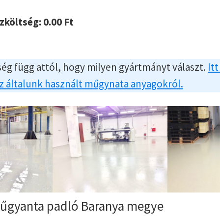
szköltség:
0.00
Ft
ég függ attól, hogy milyen gyártmányt választ.
Itt
az általunk használt műgynata anyagokról.
űgyanta padló Baranya megye