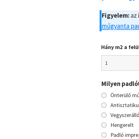
Figyelem:
az 
műgyanta pad
Hány m2 a felü
Milyen padló
Önterülő m
Antisztatiku
Vegyszeráll
Hengerelt
Padló impre