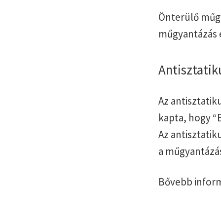
Önterülő műgy
műgyantázás el
Antisztati
Az antisztati
kapta, hogy “E
Az antisztati
a műgyantázás 
Bővebb inform