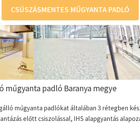
CSÚSZÁSMENTES MŰGYANTA PADLÓ
ló műgyanta padló Baranya megye
úgálló műgyanta padlókat általában 3 rétegben kész
ntázás előtt csiszolással, IHS alapgyantás alapoz