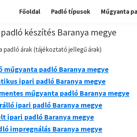
Főoldal
Padló típusok
Műgyanta pa
padló készítés Baranya megye
 padló árak (tájékoztató jellegű árak)
ő műgyanta padló Baranya megye
atikus ipari padló Baranya megye
mentes műgyanta padló Baranya megye
rálló ipari padló Baranya megye
lt ipari padló Baranya megye
adló impregnálás Baranya megye