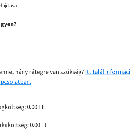
lújítása
egyen?
enne, hány rétegre van szükség?
Itt talál informác
apcsolatban.
agköltség:
0.00
Ft
nkaköltség:
0.00
Ft