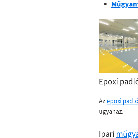
Műgyant
Epoxi padl
Az
epoxi padl
ugyanaz.
Ipari
műgya