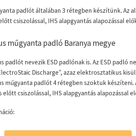
anta padlót általában 3 rétegben készítünk. Az al
őtt csiszolással, IHS alapgyantás alapozással elő
kus műgyanta padló Baranya megye
kus padlót nevezik ESD padlónak is. Az ESD padló 
lectroStaic Discharge”, azaz elektrosztatikus kisül
kus műgyanta padlót 4 rétegben szoktuk készíteni. 
előtt csiszolással, IHS alapgyantás alapozással el
áció: