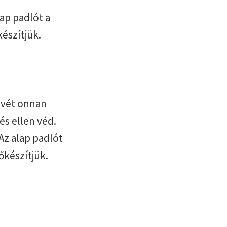
ap padlót a
készítjük.
nevét onnan
és ellen véd.
Az alap padlót
őkészítjük.