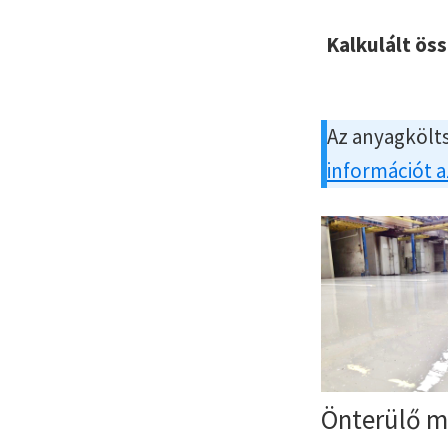
Kalkulált ös
Az anyagkölts
információt 
Önterülő m