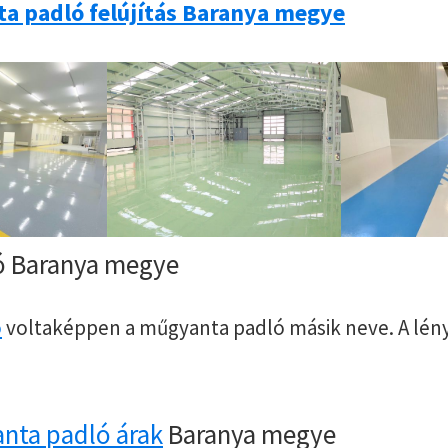
a padló felújítás Baranya megye
ó Baranya megye
ó
voltaképpen a műgyanta padló másik neve. A lén
nta padló árak
Baranya megye