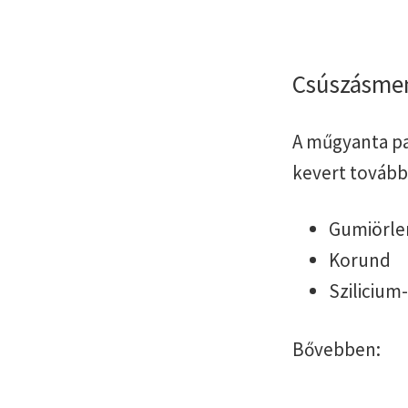
Csúszásmen
A műgyanta pa
kevert tovább
Gumiörl
Korund
Szilicium
Bővebben: