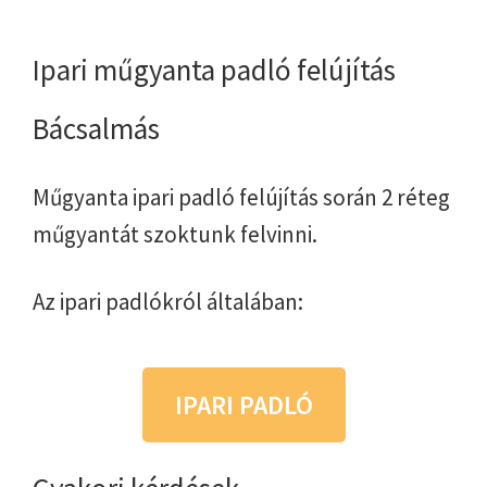
Ipari műgyanta padló felújítás
Bácsalmás
Műgyanta ipari padló felújítás során 2 réteg
műgyantát szoktunk felvinni.
Az ipari padlókról általában:
IPARI PADLÓ