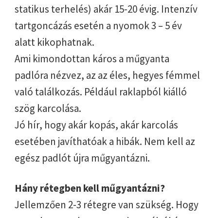
statikus terhelés) akár 15-20 évig. Intenzív
tartgoncázás esetén a nyomok 3 – 5 év
alatt kikophatnak.
Ami kimondottan káros a műgyanta
padlóra nézvez, az az éles, hegyes fémmel
való találkozás. Például raklapból kiálló
szög karcolása.
Jó hír, hogy akár kopás, akár karcolás
esetében javíthatóak a hibák. Nem kell az
egész padlót újra műgyantázni.
Hány rétegben kell műgyantázni?
Jellemzően 2-3 rétegre van szükség. Hogy