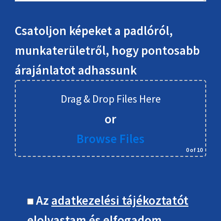
Csatoljon képeket a padlóról,
munkaterületről, hogy pontosabb
árajánlatot adhassunk
Drag & Drop Files Here
or
Browse Files
0
of 10
Az
adatkezelési tájékoztatót
elolvastam és elfogadom.