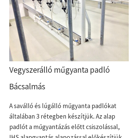
Vegyszerálló műgyanta padló
Bácsalmás
A saválló és lúgálló műgyanta padlókat
általában 3 rétegben készítjük. Az alap
padlót a műgyantázás előtt csiszolással,
IHS alapgyantás alapozással előkészítjük.