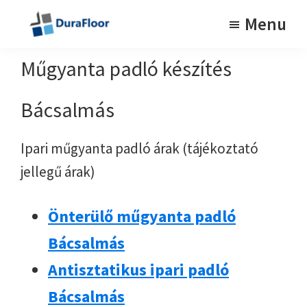
Skip
Skip
Menu
to
to
Tartós
DuraFloor
műgyanta
main
footer
Műgyanta padló készítés
padlók
content
Bácsalmás
Ipari műgyanta padló árak (tájékoztató
jellegű árak)
Önterülő műgyanta padló
Bácsalmás
Antisztatikus ipari padló
Bácsalmás