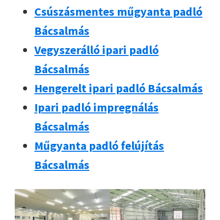
Csúszásmentes műgyanta padló
Bácsalmás
Vegyszerálló ipari padló
Bácsalmás
Hengerelt ipari padló Bácsalmás
Ipari padló impregnálás
Bácsalmás
Műgyanta padló felújítás
Bácsalmás