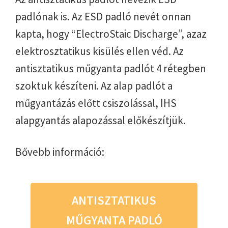
padlónak is. Az ESD padló nevét onnan
kapta, hogy “ElectroStaic Discharge”, azaz
elektrosztatikus kisülés ellen véd. Az
antisztatikus műgyanta padlót 4 rétegben
szoktuk készíteni. Az alap padlót a
műgyantázás előtt csiszolással, IHS
alapgyantás alapozással előkészítjük.
Bővebb információ:
ANTISZTATIKUS
MŰGYANTA PADLÓ