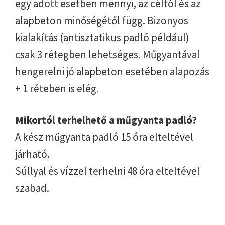
egy adott esetben mennyi, az céltól és az
alapbeton minőségétől függ. Bizonyos
kialakítás (antisztatikus padló például)
csak 3 rétegben lehetséges. Műgyantával
hengerelni jó alapbeton esetében alapozás
+ 1 réteben is elég.
Mikortól terhelhető a műgyanta padló?
A kész műgyanta padló 15 óra elteltével
járható.
Súllyal és vízzel terhelni 48 óra elteltével
szabad.