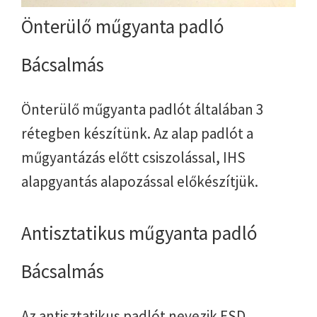
Önterülő műgyanta padló
Bácsalmás
Önterülő műgyanta padlót általában 3
rétegben készítünk. Az alap padlót a
műgyantázás előtt csiszolással, IHS
alapgyantás alapozással előkészítjük.
Antisztatikus műgyanta padló
Bácsalmás
Az antisztatikus padlót nevezik ESD