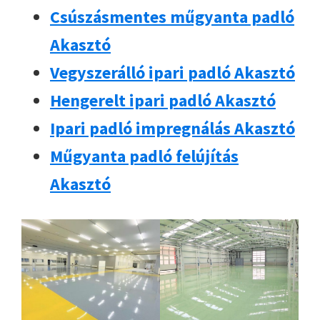
Csúszásmentes műgyanta padló
Akasztó
Vegyszerálló ipari padló Akasztó
Hengerelt ipari padló Akasztó
Ipari padló impregnálás Akasztó
Műgyanta padló felújítás
Akasztó