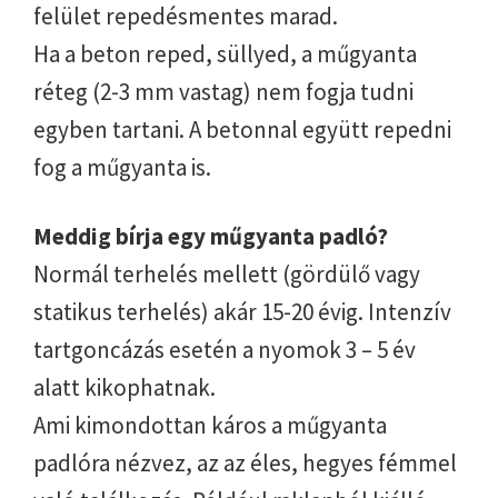
felület repedésmentes marad.
Ha a beton reped, süllyed, a műgyanta
réteg (2-3 mm vastag) nem fogja tudni
egyben tartani. A betonnal együtt repedni
fog a műgyanta is.
Meddig bírja egy műgyanta padló?
Normál terhelés mellett (gördülő vagy
statikus terhelés) akár 15-20 évig. Intenzív
tartgoncázás esetén a nyomok 3 – 5 év
alatt kikophatnak.
Ami kimondottan káros a műgyanta
padlóra nézvez, az az éles, hegyes fémmel