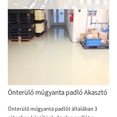
Önterülő műgyanta padló Akasztó
Önterülő műgyanta padlót általában 3