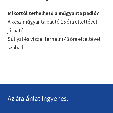
Mikortól terhelhető a műgyanta padló?
A kész műgyanta padló 15 óra elteltével
járható.
Súllyal és vízzel terhelni 48 óra elteltével
szabad.
Footer
Az árajánlat ingyenes.