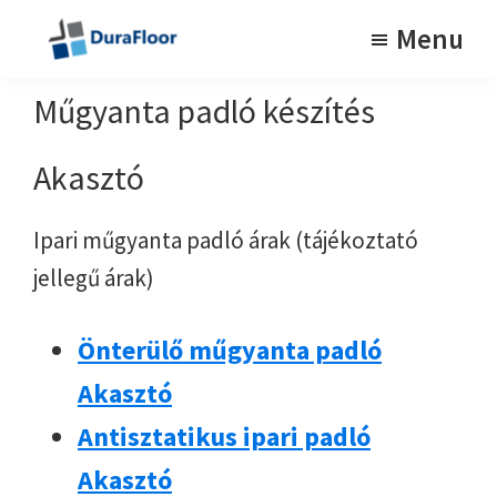
Skip
Skip
Menu
to
to
Tartós
DuraFloor
műgyanta
main
footer
Műgyanta padló készítés
padlók
content
Akasztó
Ipari műgyanta padló árak (tájékoztató
jellegű árak)
Önterülő műgyanta padló
Akasztó
Antisztatikus ipari padló
Akasztó