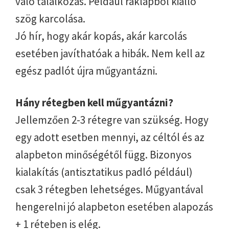
való találkozás. Például raklapból kiálló
szög karcolása.
Jó hír, hogy akár kopás, akár karcolás
esetében javíthatóak a hibák. Nem kell az
egész padlót újra műgyantázni.
Hány rétegben kell műgyantázni?
Jellemzően 2-3 rétegre van szükség. Hogy
egy adott esetben mennyi, az céltól és az
alapbeton minőségétől függ. Bizonyos
kialakítás (antisztatikus padló például)
csak 3 rétegben lehetséges. Műgyantával
hengerelni jó alapbeton esetében alapozás
+ 1 réteben is elég.