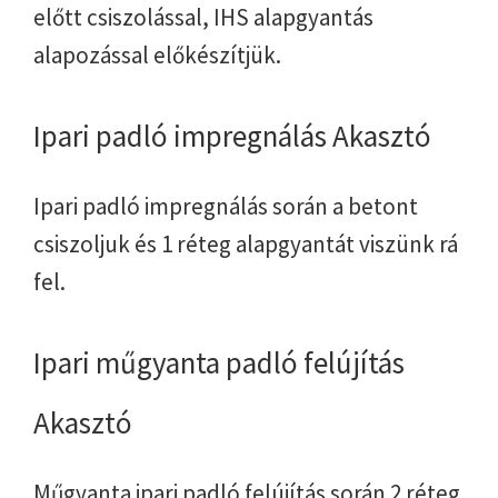
előtt csiszolással, IHS alapgyantás
alapozással előkészítjük.
Ipari padló impregnálás Akasztó
Ipari padló impregnálás során a betont
csiszoljuk és 1 réteg alapgyantát viszünk rá
fel.
Ipari műgyanta padló felújítás
Akasztó
Műgyanta ipari padló felújítás során 2 réteg