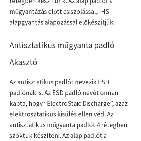
rétegben készítünk. Az alap padlót a
műgyantázás előtt csiszolással, IHS
alapgyantás alapozással előkészítjük.
Antisztatikus műgyanta padló
Akasztó
Az antisztatikus padlót nevezik ESD
padlónak is. Az ESD padló nevét onnan
kapta, hogy “ElectroStaic Discharge”, azaz
elektrosztatikus kisülés ellen véd. Az
antisztatikus műgyanta padlót 4 rétegben
szoktuk készíteni. Az alap padlót a