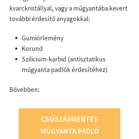
kvarckristállyal, vagy a műgyantába kevert
további érdesítő anyagokkal:
Gumiörlemény
Korund
Szilicium-karbid (antisztatikus
műgyanta padlók érdesítéhez)
Bővebben:
CSÚSZÁSMENTES
MŰGYANTA PADLÓ