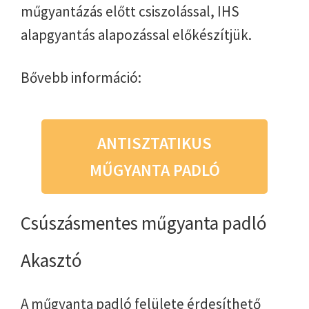
műgyantázás előtt csiszolással, IHS
alapgyantás alapozással előkészítjük.
Bővebb információ:
ANTISZTATIKUS
MŰGYANTA PADLÓ
Csúszásmentes műgyanta padló
Akasztó
A műgyanta padló felülete érdesíthető