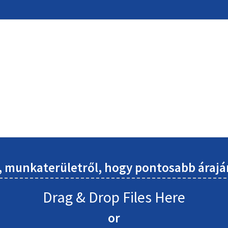
l, munkaterületről, hogy pontosabb áraj
Drag & Drop Files Here
or