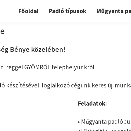
Főoldal
Padló típusok
Műgyanta pa
ye
ség Bénye közelében!
en reggel GYÖMRŐI telephelyünkről
ó készítésével foglalkozó cégünk keres új munk
Feladatok:
• Műgyanta padlóbur