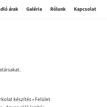
dló árak
Galéria
Rólunk
Kapcsolat
atársakat.
kolat készítés • Felület