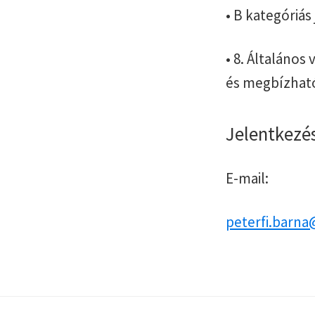
• B kategóriás
• 8. Általános
és megbízha
Jelentkezé
E-mail:
peterfi.barna