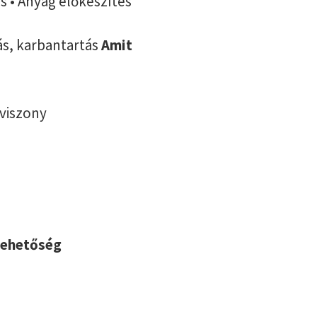
ás • Anyag előkészítés
tás, karbantartás
Amit
aviszony
lehetőség