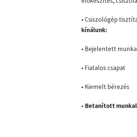
előkészítés, csiszol
• Csiszológép tisztí
kínálunk:
• Bejelentett munk
• Fiatalos csapat
• Kiemelt bérezés
•
Betanított munka