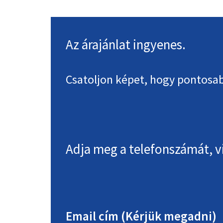
Footer
Az árajánlat ingyenes.
Csatoljon képet, hogy pontosab
Adja meg a telefonszámát, v
Email cím (Kérjük megadni)