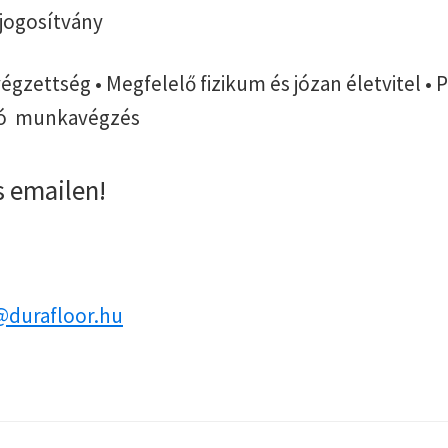
 jogosítvány
 végzettség • Megfelelő fizikum és józan életvitel • 
tó munkavégzés
s emailen!
@durafloor.hu